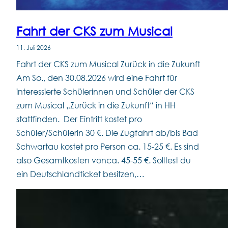
Fahrt der CKS zum Musical
11. Juli 2026
Fahrt der CKS zum Musical Zurück in die Zukunft
Am So., den 30.08.2026 wird eine Fahrt für
interessierte Schülerinnen und Schüler der CKS
zum Musical „Zurück in die Zukunft“ in HH
stattfinden. Der Eintritt kostet pro
Schüler/Schülerin 30 €. Die Zugfahrt ab/bis Bad
Schwartau kostet pro Person ca. 15-25 €. Es sind
also Gesamtkosten vonca. 45-55 €. Solltest du
ein Deutschlandticket besitzen,…