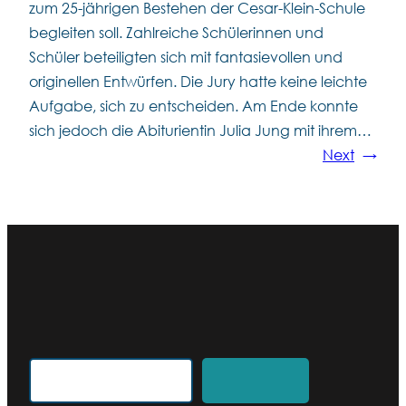
zum 25-jährigen Bestehen der Cesar-Klein-Schule
begleiten soll. Zahlreiche Schülerinnen und
Schüler beteiligten sich mit fantasievollen und
originellen Entwürfen. Die Jury hatte keine leichte
Aufgabe, sich zu entscheiden. Am Ende konnte
sich jedoch die Abiturientin Julia Jung mit ihrem…
Next
→
Search for an article
Search
Search